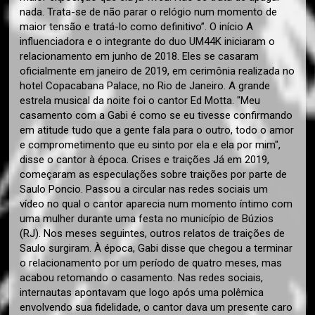
nada. Trata-se de não parar o relógio num momento de
maior tensão e tratá-lo como definitivo”. O início A
influenciadora e o integrante do duo UM44K iniciaram o
relacionamento em junho de 2018. Eles se casaram
oficialmente em janeiro de 2019, em cerimônia realizada no
hotel Copacabana Palace, no Rio de Janeiro. A grande
estrela musical da noite foi o cantor Ed Motta. "Meu
casamento com a Gabi é como se eu tivesse confirmando
em atitude tudo que a gente fala para o outro, todo o amor
e comprometimento que eu sinto por ela e ela por mim",
disse o cantor à época. Crises e traições Já em 2019,
começaram as especulações sobre traições por parte de
Saulo Poncio. Passou a circular nas redes sociais um
vídeo no qual o cantor aparecia num momento íntimo com
uma mulher durante uma festa no município de Búzios
(RJ). Nos meses seguintes, outros relatos de traições de
Saulo surgiram. À época, Gabi disse que chegou a terminar
o relacionamento por um período de quatro meses, mas
acabou retomando o casamento. Nas redes sociais,
internautas apontavam que logo após uma polêmica
envolvendo sua fidelidade, o cantor dava um presente caro