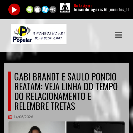
No Ar Agora:
Tocando agora:
60_minutos_bloco01 |
ASTS
IAS
IA
DOS
GABI BRANDT E SAULO PONCIO
RAMAÇÃO
REATAM: VEJA LINHA DO TEMPO
TOS
DO RELACIONAMENTO E
RELEMBRE TRETAS
E
E
14/05/2026
ATO